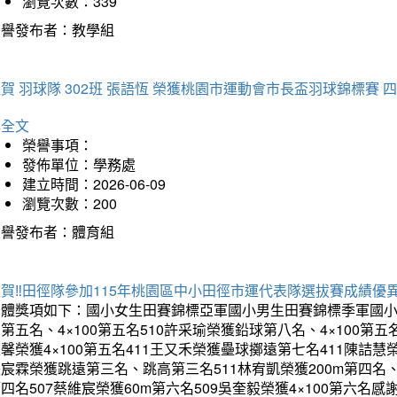
瀏覽次數：339
榮譽發布者：教學組
賀 羽球隊 302班 張語恆 榮獲桃園市運動會市長盃羽球錦標賽 
詳全文
榮譽事項：
發佈單位：學務處
建立時間：2026-06-09
瀏覽次數：200
榮譽發布者：體育組
賀‼️田徑隊參加115年桃園區中小田徑市運代表隊選拔賽成績優
團體獎項如下：國小女生田賽錦標亞軍國小男生田賽錦標季軍國小
第五名、4×100第五名510許采瑜榮獲鉛球第八名、4×100第五名
馨榮獲4×100第五名411王又禾榮獲壘球擲遠第七名411陳詰慧榮
宸霖榮獲跳遠第三名、跳高第三名511林宥凱榮獲200m第四名、4×
四名507蔡維宸榮獲60m第六名509吳奎毅榮獲4×100第