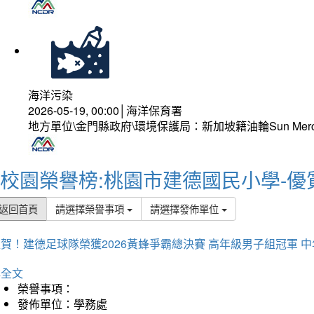
海洋污染
2026-05-19, 00:00│海洋保育署
地方單位\金門縣政府\環境保護局：新加坡籍油輪Sun Mer
校園榮譽榜:桃園市建德國民小學-優
返回首頁
請選擇榮譽事項
請選擇發佈單位
賀！建德足球隊榮獲2026黃蜂爭霸總決賽 高年級男子組冠軍 
詳全文
榮譽事項：
發佈單位：學務處