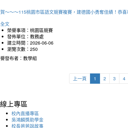
狂賀～～～115桃園市區語文競賽複賽，建德國小勇奪佳績！恭
詳全文
榮譽事項：桃園區競賽
發佈單位：教務處
建立時間：2026-06-06
瀏覽次數：250
榮譽發布者：教學組
上一頁
1
2
3
4
線上專區
校內直播專區
吳鴻麟獎助學金
校長爸爸說故事