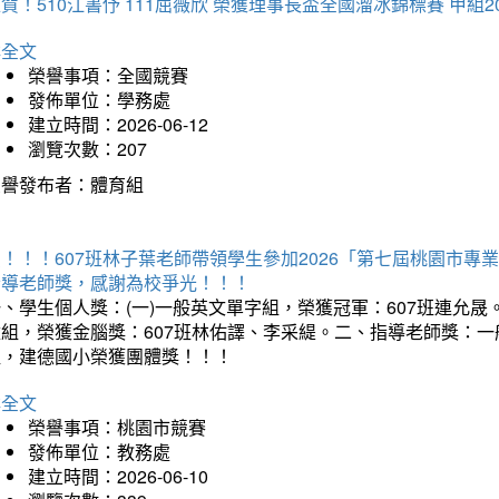
賀！510江書伃 111屈薇欣 榮獲理事長盃全國溜冰錦標賽 甲組2
詳全文
榮譽事項：全國競賽
發佈單位：學務處
建立時間：2026-06-12
瀏覽次數：207
榮譽發布者：體育組
賀！！！607班林子葉老師帶領學生參加2026「第七屆桃園市
指導老師獎，感謝為校爭光！！！
、學生個人獎：(一)一般英文單字組，榮獲冠軍：607班連允晟。
童組，榮獲金腦獎：607班林佑譯、李采緹。二、指導老師獎：
組，建德國小榮獲團體獎！！！
詳全文
榮譽事項：桃園市競賽
發佈單位：教務處
建立時間：2026-06-10