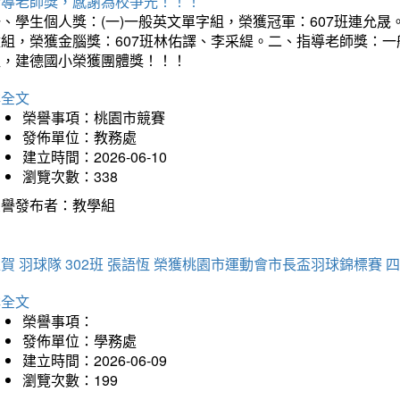
指導老師獎，感謝為校爭光！！！
、學生個人獎：(一)一般英文單字組，榮獲冠軍：607班連允晟。
童組，榮獲金腦獎：607班林佑譯、李采緹。二、指導老師獎：
組，建德國小榮獲團體獎！！！
詳全文
榮譽事項：桃園市競賽
發佈單位：教務處
建立時間：2026-06-10
瀏覽次數：338
榮譽發布者：教學組
賀 羽球隊 302班 張語恆 榮獲桃園市運動會市長盃羽球錦標賽 
詳全文
榮譽事項：
發佈單位：學務處
建立時間：2026-06-09
瀏覽次數：199