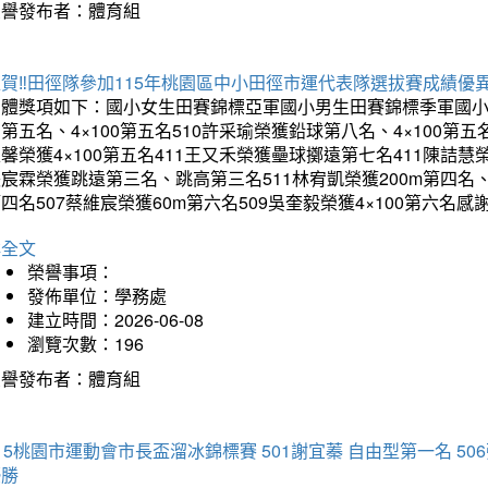
榮譽發布者：體育組
賀‼️田徑隊參加115年桃園區中小田徑市運代表隊選拔賽成績優
團體獎項如下：國小女生田賽錦標亞軍國小男生田賽錦標季軍國小
第五名、4×100第五名510許采瑜榮獲鉛球第八名、4×100第五名
馨榮獲4×100第五名411王又禾榮獲壘球擲遠第七名411陳詰慧榮
宸霖榮獲跳遠第三名、跳高第三名511林宥凱榮獲200m第四名、4×
四名507蔡維宸榮獲60m第六名509吳奎毅榮獲4×100第
詳全文
榮譽事項：
發佈單位：學務處
建立時間：2026-06-08
瀏覽次數：196
榮譽發布者：體育組
15桃園市運動會市長盃溜冰錦標賽 501謝宜蓁 自由型第一名 50
優勝