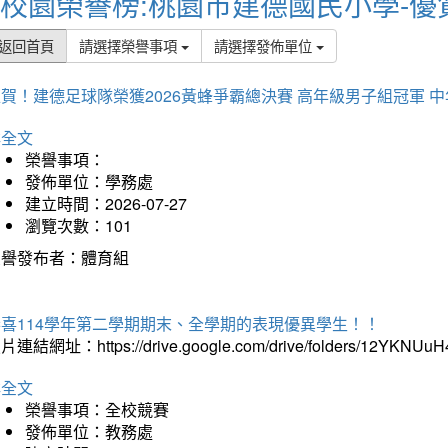
校園榮譽榜:桃園市建德國民小學-優
返回首頁
請選擇榮譽事項
請選擇發佈單位
賀！建德足球隊榮獲2026黃蜂爭霸總決賽 高年級男子組冠軍 
詳全文
榮譽事項：
發佈單位：學務處
建立時間：2026-07-27
瀏覽次數：101
榮譽發布者：體育組
恭喜114學年第二學期期末、全學期的表現優異學生！！
片連結網址：https://drive.google.com/drive/folders/12YKNU
詳全文
榮譽事項：全校競賽
發佈單位：教務處