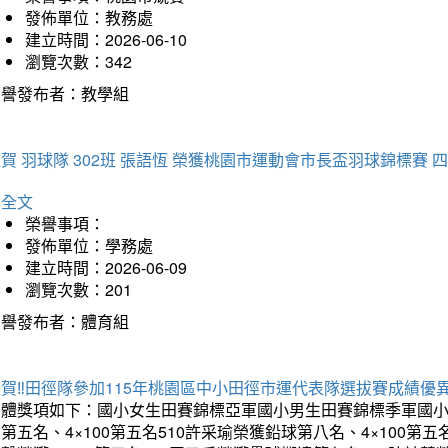
發佈單位：教務處
建立時間：2026-06-10
瀏覽次數：342
榮譽發布者：教學組
賀 羽球隊 302班 張語恆 榮獲桃園市運動會市長盃羽球錦標賽 
詳全文
榮譽事項：
發佈單位：學務處
建立時間：2026-06-09
瀏覽次數：201
榮譽發布者：體育組
賀‼️田徑隊參加115年桃園區中小田徑市運代表隊選拔賽成績優
團體獎項如下：國小女生田賽錦標亞軍國小男生田賽錦標季軍國小
第五名、4×100第五名510許采瑜榮獲鉛球第八名、4×100第五名