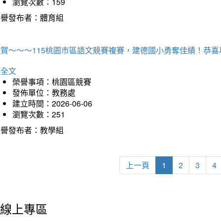
瀏覽次數：159
榮譽發布者：體育組
狂賀～～～115桃園市區語文競賽複賽，建德國小勇奪佳績！恭
詳全文
榮譽事項：桃園區競賽
發佈單位：教務處
建立時間：2026-06-06
瀏覽次數：251
榮譽發布者：教學組
上一頁
1
2
3
4
線上專區