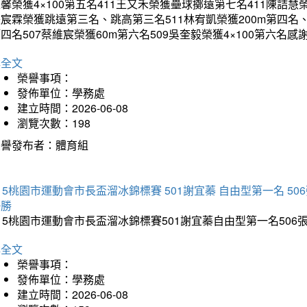
馨榮獲4×100第五名411王又禾榮獲壘球擲遠第七名411陳詰慧榮
宸霖榮獲跳遠第三名、跳高第三名511林宥凱榮獲200m第四名、4×
四名507蔡維宸榮獲60m第六名509吳奎毅榮獲4×100第
詳全文
榮譽事項：
發佈單位：學務處
建立時間：2026-06-08
瀏覽次數：198
榮譽發布者：體育組
15桃園市運動會市長盃溜冰錦標賽 501謝宜蓁 自由型第一名 50
優勝
15桃園市運動會市長盃溜冰錦標賽501謝宜蓁自由型第一名50
詳全文
榮譽事項：
發佈單位：學務處
建立時間：2026-06-08