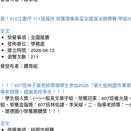
賀！510江書伃 111屈薇欣 榮獲理事長盃全國溜冰錦標賽 甲組2
詳全文
榮譽事項：全國競賽
發佈單位：學務處
建立時間：2026-06-12
瀏覽次數：211
榮譽發布者：體育組
賀！！！607班林子葉老師帶領學生參加2026「第七屆桃園市
指導老師獎，感謝為校爭光！！！
、學生個人獎：(一)一般英文單字組，榮獲冠軍：607班連允晟。
童組，榮獲金腦獎：607班林佑譯、李采緹。二、指導老師獎：
組，建德國小榮獲團體獎！！！
詳全文
榮譽事項：桃園市競賽