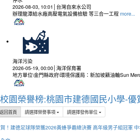
2026-08-03, 10:01│台灣自來水公司
辦理龍潭給水廠高壓電氣設備檢驗 等三合一工程
more...
海洋污染
2026-05-19, 00:00│海洋保育署
地方單位\金門縣政府\環境保護局：新加坡籍油輪Sun Mer
校園榮譽榜:桃園市建德國民小學-優
返回首頁
請選擇榮譽事項
請選擇發佈單位
賀！建德足球隊榮獲2026黃蜂爭霸總決賽 高年級男子組冠軍 