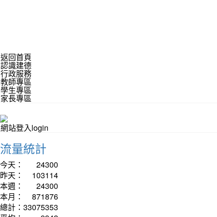
返回首頁
認識建德
行政服務
教師專區
學生專區
家長專區
網站登入login
流量統計
今天：
24300
昨天：
103114
本週：
24300
本月：
871876
總計：
33075353