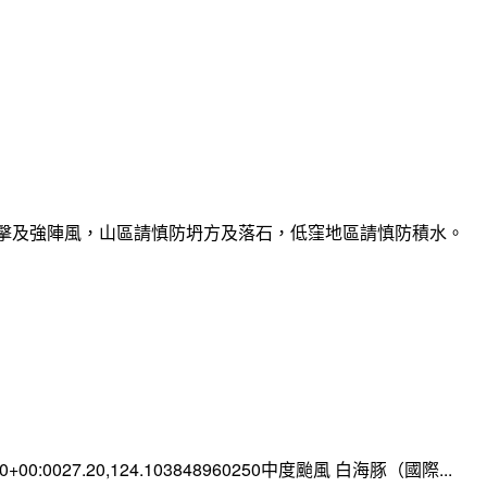
雷擊及強陣風，山區請慎防坍方及落石，低窪地區請慎防積水。
:00+00:0027.20,124.103848960250中度颱風 白海豚（國際...