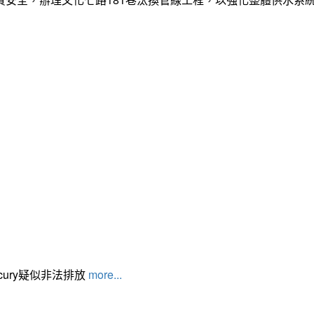
cury疑似非法排放
more...