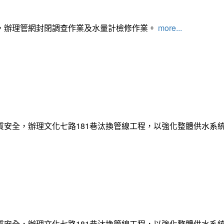
，辦理管網封閉調查作業及水量計檢修作業。
more...
質安全，辦理文化七路181巷汰換管線工程，以強化整體供水系
質安全，辦理文化七路181巷汰換管線工程，以強化整體供水系