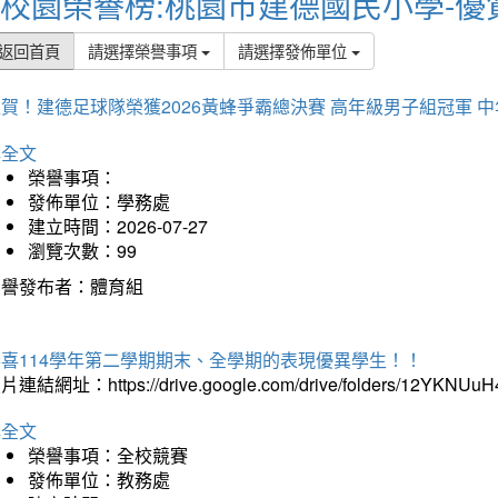
校園榮譽榜:桃園市建德國民小學-優
返回首頁
請選擇榮譽事項
請選擇發佈單位
賀！建德足球隊榮獲2026黃蜂爭霸總決賽 高年級男子組冠軍 
詳全文
榮譽事項：
發佈單位：學務處
建立時間：2026-07-27
瀏覽次數：99
榮譽發布者：體育組
恭喜114學年第二學期期末、全學期的表現優異學生！！
片連結網址：https://drive.google.com/drive/folders/12YKNU
詳全文
榮譽事項：全校競賽
發佈單位：教務處