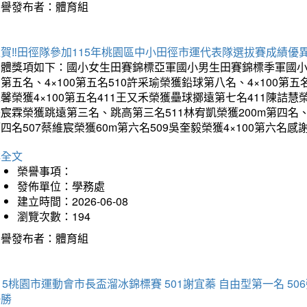
榮譽發布者：體育組
賀‼️田徑隊參加115年桃園區中小田徑市運代表隊選拔賽成績優
團體獎項如下：國小女生田賽錦標亞軍國小男生田賽錦標季軍國小
第五名、4×100第五名510許采瑜榮獲鉛球第八名、4×100第五名
馨榮獲4×100第五名411王又禾榮獲壘球擲遠第七名411陳詰慧榮
宸霖榮獲跳遠第三名、跳高第三名511林宥凱榮獲200m第四名、4×
四名507蔡維宸榮獲60m第六名509吳奎毅榮獲4×100第
詳全文
榮譽事項：
發佈單位：學務處
建立時間：2026-06-08
瀏覽次數：194
榮譽發布者：體育組
15桃園市運動會市長盃溜冰錦標賽 501謝宜蓁 自由型第一名 50
優勝