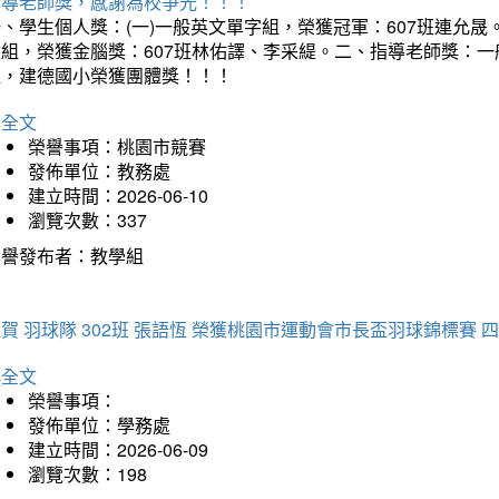
指導老師獎，感謝為校爭光！！！
、學生個人獎：(一)一般英文單字組，榮獲冠軍：607班連允晟。
童組，榮獲金腦獎：607班林佑譯、李采緹。二、指導老師獎：
組，建德國小榮獲團體獎！！！
詳全文
榮譽事項：桃園市競賽
發佈單位：教務處
建立時間：2026-06-10
瀏覽次數：337
榮譽發布者：教學組
賀 羽球隊 302班 張語恆 榮獲桃園市運動會市長盃羽球錦標賽 
詳全文
榮譽事項：
發佈單位：學務處
建立時間：2026-06-09
瀏覽次數：198