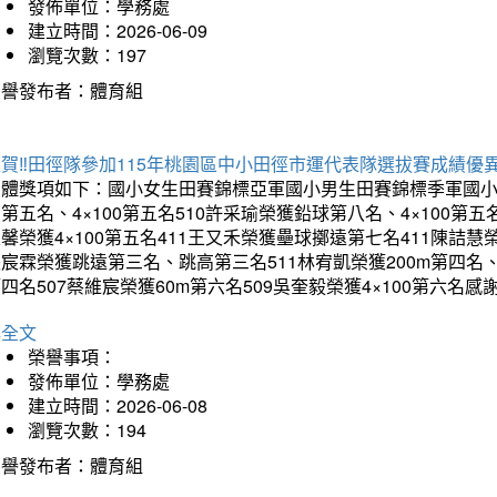
發佈單位：學務處
建立時間：2026-06-09
瀏覽次數：197
榮譽發布者：體育組
賀‼️田徑隊參加115年桃園區中小田徑市運代表隊選拔賽成績優
團體獎項如下：國小女生田賽錦標亞軍國小男生田賽錦標季軍國小
第五名、4×100第五名510許采瑜榮獲鉛球第八名、4×100第五名
馨榮獲4×100第五名411王又禾榮獲壘球擲遠第七名411陳詰慧榮
宸霖榮獲跳遠第三名、跳高第三名511林宥凱榮獲200m第四名、4×
四名507蔡維宸榮獲60m第六名509吳奎毅榮獲4×100第
詳全文
榮譽事項：
發佈單位：學務處
建立時間：2026-06-08
瀏覽次數：194
榮譽發布者：體育組