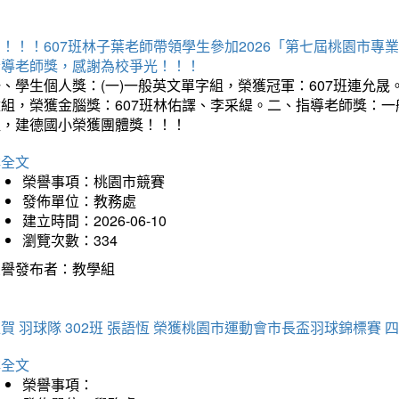
賀！！！607班林子葉老師帶領學生參加2026「第七屆桃園市
指導老師獎，感謝為校爭光！！！
、學生個人獎：(一)一般英文單字組，榮獲冠軍：607班連允晟。
童組，榮獲金腦獎：607班林佑譯、李采緹。二、指導老師獎：
組，建德國小榮獲團體獎！！！
詳全文
榮譽事項：桃園市競賽
發佈單位：教務處
建立時間：2026-06-10
瀏覽次數：334
榮譽發布者：教學組
賀 羽球隊 302班 張語恆 榮獲桃園市運動會市長盃羽球錦標賽 
詳全文
榮譽事項：