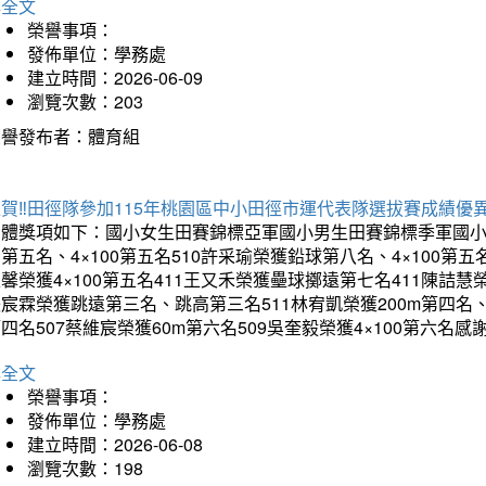
詳全文
榮譽事項：
發佈單位：學務處
建立時間：2026-06-09
瀏覽次數：203
榮譽發布者：體育組
賀‼️田徑隊參加115年桃園區中小田徑市運代表隊選拔賽成績優
團體獎項如下：國小女生田賽錦標亞軍國小男生田賽錦標季軍國小
第五名、4×100第五名510許采瑜榮獲鉛球第八名、4×100第五名
馨榮獲4×100第五名411王又禾榮獲壘球擲遠第七名411陳詰慧榮
宸霖榮獲跳遠第三名、跳高第三名511林宥凱榮獲200m第四名、4×
四名507蔡維宸榮獲60m第六名509吳奎毅榮獲4×100第
詳全文
榮譽事項：
發佈單位：學務處
建立時間：2026-06-08
瀏覽次數：198