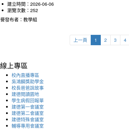
建立時間：2026-06-06
瀏覽次數：252
榮譽發布者：教學組
上一頁
1
2
3
4
線上專區
校內直播專區
吳鴻麟獎助學金
校長爸爸說故事
建德閱讀園地
學生病假回報單
建德第一會議室
建德第二會議室
建德特殊會議室
輔導專用會議室