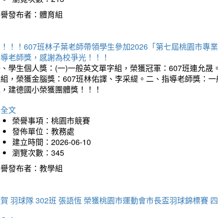
榮譽發布者：體育組
賀！！！607班林子葉老師帶領學生參加2026「第七屆桃園市
指導老師獎，感謝為校爭光！！！
、學生個人獎：(一)一般英文單字組，榮獲冠軍：607班連允晟。
童組，榮獲金腦獎：607班林佑譯、李采緹。二、指導老師獎：
組，建德國小榮獲團體獎！！！
詳全文
榮譽事項：桃園市競賽
發佈單位：教務處
建立時間：2026-06-10
瀏覽次數：345
榮譽發布者：教學組
賀 羽球隊 302班 張語恆 榮獲桃園市運動會市長盃羽球錦標賽 