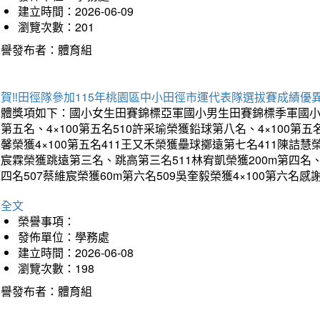
建立時間：2026-06-09
瀏覽次數：201
榮譽發布者：體育組
賀‼️田徑隊參加115年桃園區中小田徑市運代表隊選拔賽成績優
團體獎項如下：國小女生田賽錦標亞軍國小男生田賽錦標季軍國小
第五名、4×100第五名510許采瑜榮獲鉛球第八名、4×100第五名
馨榮獲4×100第五名411王又禾榮獲壘球擲遠第七名411陳詰慧榮
宸霖榮獲跳遠第三名、跳高第三名511林宥凱榮獲200m第四名、4×
四名507蔡維宸榮獲60m第六名509吳奎毅榮獲4×100第
詳全文
榮譽事項：
發佈單位：學務處
建立時間：2026-06-08
瀏覽次數：198
榮譽發布者：體育組