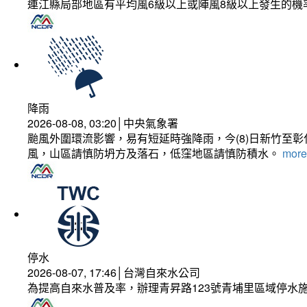
連江縣局部地區有平均風6級以上或陣風8級以上發生的機
降雨
2026-08-08, 03:20│中央氣象署
颱風外圍環流影響，易有短延時強降雨，今(8)日新竹至
風，山區請慎防坍方及落石，低窪地區請慎防積水。
more.
停水
2026-08-07, 17:46│台灣自來水公司
為提高自來水普及率，辦理青昇路123號青埔里區域停水