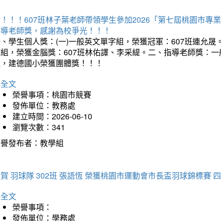
賀！！！607班林子葉老師帶領學生參加2026「第七屆桃園市
指導老師獎，感謝為校爭光！！！
、學生個人獎：(一)一般英文單字組，榮獲冠軍：607班連允晟。
童組，榮獲金腦獎：607班林佑譯、李采緹。二、指導老師獎：
組，建德國小榮獲團體獎！！！
詳全文
榮譽事項：桃園市競賽
發佈單位：教務處
建立時間：2026-06-10
瀏覽次數：341
榮譽發布者：教學組
賀 羽球隊 302班 張語恆 榮獲桃園市運動會市長盃羽球錦標賽 
詳全文
榮譽事項：
發佈單位：學務處