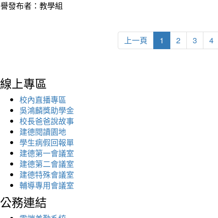
榮譽發布者：教學組
上一頁
1
2
3
4
線上專區
校內直播專區
吳鴻麟獎助學金
校長爸爸說故事
建德閱讀園地
學生病假回報單
建德第一會議室
建德第二會議室
建德特殊會議室
輔導專用會議室
公務連結