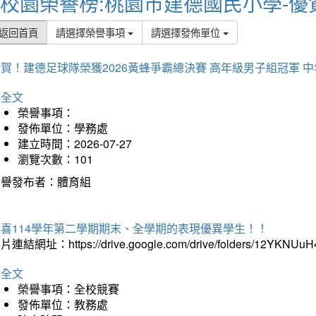
校園榮譽榜:桃園市建德國民小學-優
返回首頁
請選擇榮譽事項
請選擇發佈單位
賀！建德足球隊榮獲2026黃蜂爭霸總決賽 高年級男子組冠軍 
詳全文
榮譽事項：
發佈單位：學務處
建立時間：2026-07-27
瀏覽次數：101
榮譽發布者：體育組
恭喜114學年第二學期期末、全學期的表現優異學生！！
片連結網址：https://drive.google.com/drive/folders/12YKNU
詳全文
榮譽事項：全校競賽
發佈單位：教務處