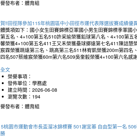
榮譽發布者：體育組
賀‼️田徑隊參加115年桃園區中小田徑市運代表隊選拔賽成績優
團體獎項如下：國小女生田賽錦標亞軍國小男生田賽錦標季軍國小
第五名、4×100第五名510許采瑜榮獲鉛球第八名、4×100第五名
馨榮獲4×100第五名411王又禾榮獲壘球擲遠第七名411陳詰慧榮
宸霖榮獲跳遠第三名、跳高第三名511林宥凱榮獲200m第四名、4×
四名507蔡維宸榮獲60m第六名509吳奎毅榮獲4×100第
詳全文
榮譽事項：
發佈單位：學務處
建立時間：2026-06-08
瀏覽次數：194
榮譽發布者：體育組
15桃園市運動會市長盃溜冰錦標賽 501謝宜蓁 自由型第一名 50
優勝