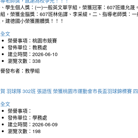
指導老師獎，感謝為校爭光！！！
、學生個人獎：(一)一般英文單字組，榮獲冠軍：607班連允晟。
童組，榮獲金腦獎：607班林佑譯、李采緹。二、指導老師獎：
組，建德國小榮獲團體獎！！！
詳全文
榮譽事項：桃園市競賽
發佈單位：教務處
建立時間：2026-06-10
瀏覽次數：338
榮譽發布者：教學組
賀 羽球隊 302班 張語恆 榮獲桃園市運動會市長盃羽球錦標賽 
詳全文
榮譽事項：
發佈單位：學務處
建立時間：2026-06-09
瀏覽次數：198