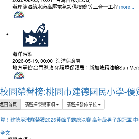
辦理龍潭給水廠高壓電氣設備檢驗 等三合一工程
more...
海洋污染
2026-05-19, 00:00│海洋保育署
地方單位\金門縣政府\環境保護局：新加坡籍油輪Sun Mer
校園榮譽榜:桃園市建德國民小學-優
返回首頁
請選擇榮譽事項
請選擇發佈單位
賀！建德足球隊榮獲2026黃蜂爭霸總決賽 高年級男子組冠軍 
詳全文