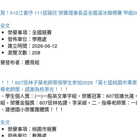
賀！510江書伃 111屈薇欣 榮獲理事長盃全國溜冰錦標賽 甲組2
詳全文
榮譽事項：全國競賽
發佈單位：學務處
建立時間：2026-06-12
瀏覽次數：208
榮譽發布者：體育組
賀！！！607班林子葉老師帶領學生參加2026「第七屆桃園市
指導老師獎，感謝為校爭光！！！
、學生個人獎：(一)一般英文單字組，榮獲冠軍：607班連允晟。
童組，榮獲金腦獎：607班林佑譯、李采緹。二、指導老師獎：
組，建德國小榮獲團體獎！！！
詳全文
榮譽事項：桃園市競賽
發佈單位：教務處