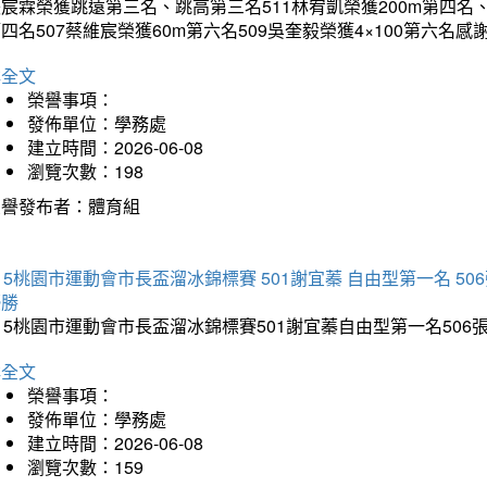
宸霖榮獲跳遠第三名、跳高第三名511林宥凱榮獲200m第四名、4×
四名507蔡維宸榮獲60m第六名509吳奎毅榮獲4×100第
詳全文
榮譽事項：
發佈單位：學務處
建立時間：2026-06-08
瀏覽次數：198
榮譽發布者：體育組
15桃園市運動會市長盃溜冰錦標賽 501謝宜蓁 自由型第一名 50
優勝
15桃園市運動會市長盃溜冰錦標賽501謝宜蓁自由型第一名50
詳全文
榮譽事項：
發佈單位：學務處
建立時間：2026-06-08
瀏覽次數：159