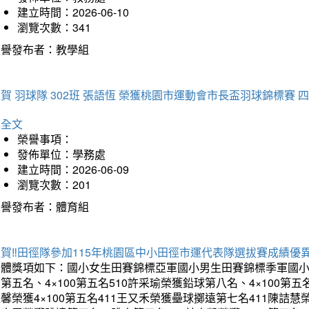
建立時間：2026-06-10
瀏覽次數：341
榮譽發布者：教學組
賀 羽球隊 302班 張語恆 榮獲桃園市運動會市長盃羽球錦標賽 
詳全文
榮譽事項：
發佈單位：學務處
建立時間：2026-06-09
瀏覽次數：201
榮譽發布者：體育組
賀‼️田徑隊參加115年桃園區中小田徑市運代表隊選拔賽成績優
團體獎項如下：國小女生田賽錦標亞軍國小男生田賽錦標季軍國小
第五名、4×100第五名510許采瑜榮獲鉛球第八名、4×100第五名
馨榮獲4×100第五名411王又禾榮獲壘球擲遠第七名411陳詰慧榮