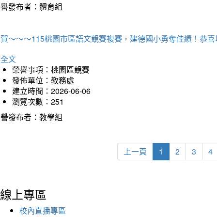
榮譽發布者：體育組
狂賀～～～115桃園市區語文競賽複賽，建德國小勇奪佳績！恭
詳全文
榮譽事項：桃園區競賽
發佈單位：教務處
建立時間：2026-06-06
瀏覽次數：251
榮譽發布者：教學組
上一頁
1
2
3
4
線上專區
校內直播專區