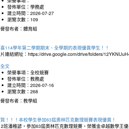
榮譽事項：
發佈單位：學務處
建立時間：2026-07-27
瀏覽次數：109
榮譽發布者：體育組
恭喜114學年第二學期期末、全學期的表現優異學生！！
片連結網址：https://drive.google.com/drive/folders/12YKNU
詳全文
榮譽事項：全校競賽
發佈單位：教務處
建立時間：2026-07-16
瀏覽次數：268
榮譽發布者：教學組
狂賀！！！本校學生參加63屆奧林匹克數理競賽表現優異！
12班潘稚諺，參加63屆奧林匹克數理競賽，榮獲金卓越數學王