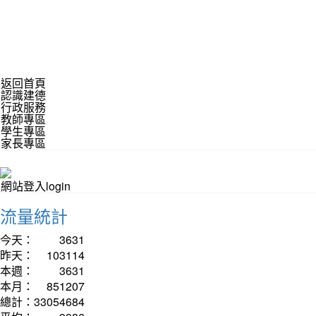
返回首頁
認識建德
行政服務
教師專區
學生專區
家長專區
網站登入login
流量統計
今天：
3631
昨天：
103114
本週：
3631
本月：
851207
總計：
33054684