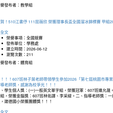
榮譽發布者：教學組
賀！510江書伃 111屈薇欣 榮獲理事長盃全國溜冰錦標賽 甲組2
詳全文
榮譽事項：全國競賽
發佈單位：學務處
建立時間：2026-06-12
瀏覽次數：211
榮譽發布者：體育組
賀！！！607班林子葉老師帶領學生參加2026「第七屆桃園市
指導老師獎，感謝為校爭光！！！
、學生個人獎：(一)一般英文單字組，榮獲冠軍：607班連允晟。
童組，榮獲金腦獎：607班林佑譯、李采緹。二、指導老師獎：
組，建德國小榮獲團體獎！！！
詳全文