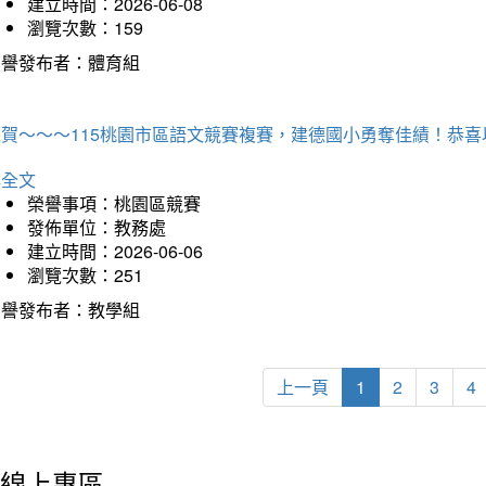
建立時間：2026-06-08
瀏覽次數：159
榮譽發布者：體育組
狂賀～～～115桃園市區語文競賽複賽，建德國小勇奪佳績！恭
詳全文
榮譽事項：桃園區競賽
發佈單位：教務處
建立時間：2026-06-06
瀏覽次數：251
榮譽發布者：教學組
上一頁
1
2
3
4
線上專區