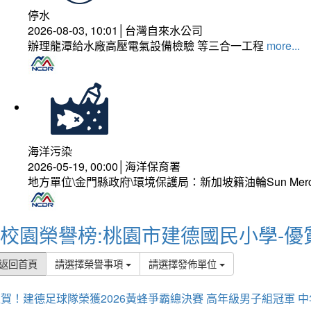
停水
2026-08-03, 10:01│台灣自來水公司
辦理龍潭給水廠高壓電氣設備檢驗 等三合一工程
more...
海洋污染
2026-05-19, 00:00│海洋保育署
地方單位\金門縣政府\環境保護局：新加坡籍油輪Sun Mer
校園榮譽榜:桃園市建德國民小學-優
返回首頁
請選擇榮譽事項
請選擇發佈單位
賀！建德足球隊榮獲2026黃蜂爭霸總決賽 高年級男子組冠軍 