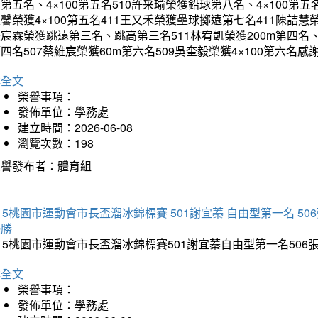
第五名、4×100第五名510許采瑜榮獲鉛球第八名、4×100第五名
馨榮獲4×100第五名411王又禾榮獲壘球擲遠第七名411陳詰慧榮
宸霖榮獲跳遠第三名、跳高第三名511林宥凱榮獲200m第四名、4×
四名507蔡維宸榮獲60m第六名509吳奎毅榮獲4×100第
詳全文
榮譽事項：
發佈單位：學務處
建立時間：2026-06-08
瀏覽次數：198
榮譽發布者：體育組
15桃園市運動會市長盃溜冰錦標賽 501謝宜蓁 自由型第一名 50
優勝
15桃園市運動會市長盃溜冰錦標賽501謝宜蓁自由型第一名50
詳全文
榮譽事項：
發佈單位：學務處