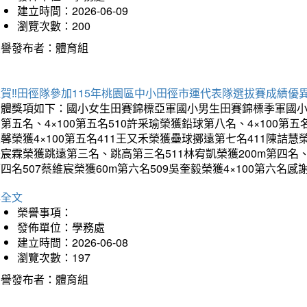
建立時間：2026-06-09
瀏覽次數：200
榮譽發布者：體育組
賀‼️田徑隊參加115年桃園區中小田徑市運代表隊選拔賽成績優
團體獎項如下：國小女生田賽錦標亞軍國小男生田賽錦標季軍國小
第五名、4×100第五名510許采瑜榮獲鉛球第八名、4×100第五名
馨榮獲4×100第五名411王又禾榮獲壘球擲遠第七名411陳詰慧榮
宸霖榮獲跳遠第三名、跳高第三名511林宥凱榮獲200m第四名、4×
四名507蔡維宸榮獲60m第六名509吳奎毅榮獲4×100第
詳全文
榮譽事項：
發佈單位：學務處
建立時間：2026-06-08
瀏覽次數：197
榮譽發布者：體育組