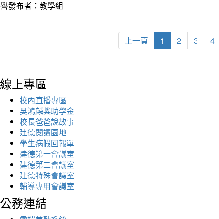
榮譽發布者：教學組
上一頁
1
2
3
4
線上專區
校內直播專區
吳鴻麟獎助學金
校長爸爸說故事
建德閱讀園地
學生病假回報單
建德第一會議室
建德第二會議室
建德特殊會議室
輔導專用會議室
公務連結