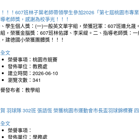
賀！！！607班林子葉老師帶領學生參加2026「第七屆桃園市
指導老師獎，感謝為校爭光！！！
、學生個人獎：(一)一般英文單字組，榮獲冠軍：607班連允晟。
童組，榮獲金腦獎：607班林佑譯、李采緹。二、指導老師獎：
組，建德國小榮獲團體獎！！！
詳全文
榮譽事項：桃園市競賽
發佈單位：教務處
建立時間：2026-06-10
瀏覽次數：341
榮譽發布者：教學組
賀 羽球隊 302班 張語恆 榮獲桃園市運動會市長盃羽球錦標賽 
詳全文
榮譽事項：
發佈單位：學務處