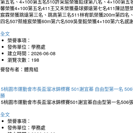
第五名、4×100第五名510許采瑜榮獲鉛球第八名、4×100第五名
馨榮獲4×100第五名411王又禾榮獲壘球擲遠第七名411陳詰慧榮
宸霖榮獲跳遠第三名、跳高第三名511林宥凱榮獲200m第四名、4×
四名507蔡維宸榮獲60m第六名509吳奎毅榮獲4×100第
詳全文
榮譽事項：
發佈單位：學務處
建立時間：2026-06-08
瀏覽次數：198
榮譽發布者：體育組
15桃園市運動會市長盃溜冰錦標賽 501謝宜蓁 自由型第一名 50
優勝
15桃園市運動會市長盃溜冰錦標賽501謝宜蓁自由型第一名50
詳全文
榮譽事項：
發佈單位：學務處