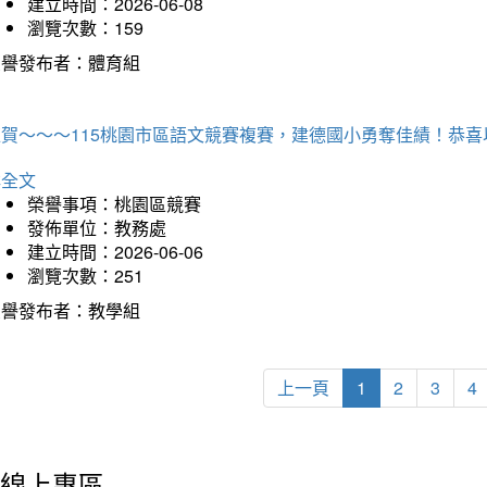
建立時間：2026-06-08
瀏覽次數：159
榮譽發布者：體育組
狂賀～～～115桃園市區語文競賽複賽，建德國小勇奪佳績！恭
詳全文
榮譽事項：桃園區競賽
發佈單位：教務處
建立時間：2026-06-06
瀏覽次數：251
榮譽發布者：教學組
上一頁
1
2
3
4
線上專區