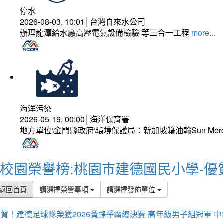
停水
2026-08-03, 10:01│台灣自來水公司
辦理龍潭給水廠高壓電氣設備檢驗 等三合一工程
more...
海洋污染
2026-05-19, 00:00│海洋保育署
地方單位\金門縣政府\環境保護局：新加坡籍油輪Sun Mer
校園榮譽榜:桃園市建德國民小學-優
返回首頁
請選擇榮譽事項
請選擇發佈單位
賀！建德足球隊榮獲2026黃蜂爭霸總決賽 高年級男子組冠軍 