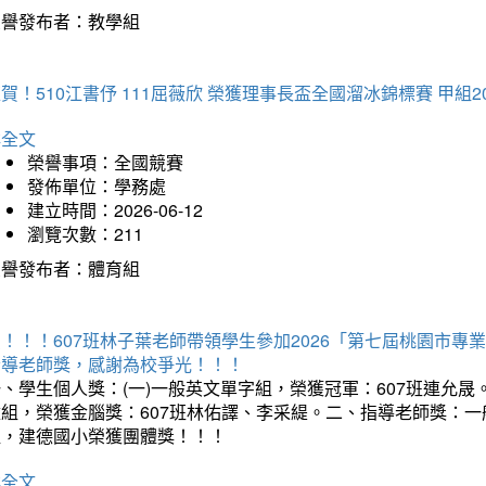
榮譽發布者：教學組
賀！510江書伃 111屈薇欣 榮獲理事長盃全國溜冰錦標賽 甲組2
詳全文
榮譽事項：全國競賽
發佈單位：學務處
建立時間：2026-06-12
瀏覽次數：211
榮譽發布者：體育組
賀！！！607班林子葉老師帶領學生參加2026「第七屆桃園市
指導老師獎，感謝為校爭光！！！
、學生個人獎：(一)一般英文單字組，榮獲冠軍：607班連允晟。
童組，榮獲金腦獎：607班林佑譯、李采緹。二、指導老師獎：
組，建德國小榮獲團體獎！！！
詳全文