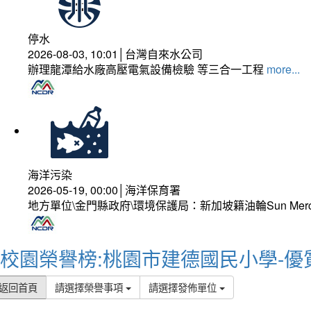
停水
2026-08-03, 10:01│台灣自來水公司
辦理龍潭給水廠高壓電氣設備檢驗 等三合一工程
more...
海洋污染
2026-05-19, 00:00│海洋保育署
地方單位\金門縣政府\環境保護局：新加坡籍油輪Sun Mer
校園榮譽榜:桃園市建德國民小學-優
返回首頁
請選擇榮譽事項
請選擇發佈單位