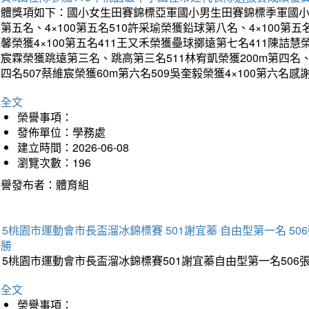
團體獎項如下：國小女生田賽錦標亞軍國小男生田賽錦標季軍國小
第五名、4×100第五名510許采瑜榮獲鉛球第八名、4×100第五名
馨榮獲4×100第五名411王又禾榮獲壘球擲遠第七名411陳詰慧榮
宸霖榮獲跳遠第三名、跳高第三名511林宥凱榮獲200m第四名、4×
四名507蔡維宸榮獲60m第六名509吳奎毅榮獲4×100第
詳全文
榮譽事項：
發佈單位：學務處
建立時間：2026-06-08
瀏覽次數：196
榮譽發布者：體育組
15桃園市運動會市長盃溜冰錦標賽 501謝宜蓁 自由型第一名 50
優勝
15桃園市運動會市長盃溜冰錦標賽501謝宜蓁自由型第一名50
詳全文
榮譽事項：