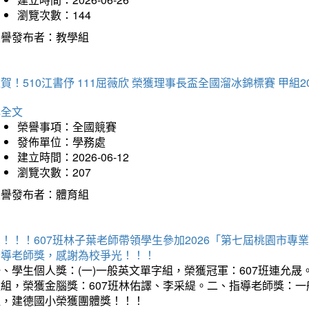
瀏覽次數：144
榮譽發布者：教學組
賀！510江書伃 111屈薇欣 榮獲理事長盃全國溜冰錦標賽 甲組2
詳全文
榮譽事項：全國競賽
發佈單位：學務處
建立時間：2026-06-12
瀏覽次數：207
榮譽發布者：體育組
賀！！！607班林子葉老師帶領學生參加2026「第七屆桃園市
指導老師獎，感謝為校爭光！！！
、學生個人獎：(一)一般英文單字組，榮獲冠軍：607班連允晟。
童組，榮獲金腦獎：607班林佑譯、李采緹。二、指導老師獎：
組，建德國小榮獲團體獎！！！