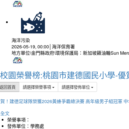
海洋污染
2026-05-19, 00:00│海洋保育署
地方單位\金門縣政府\環境保護局：新加坡籍油輪Sun Mer
校園榮譽榜:桃園市建德國民小學-優
返回首頁
請選擇榮譽事項
請選擇發佈單位
賀！建德足球隊榮獲2026黃蜂爭霸總決賽 高年級男子組冠軍 
詳全文
榮譽事項：
發佈單位：學務處