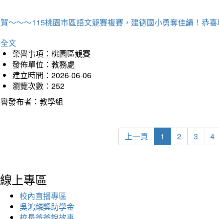
狂賀～～～115桃園市區語文競賽複賽，建德國小勇奪佳績！恭
詳全文
榮譽事項：桃園區競賽
發佈單位：教務處
建立時間：2026-06-06
瀏覽次數：252
榮譽發布者：教學組
上一頁
1
2
3
4
線上專區
校內直播專區
吳鴻麟獎助學金
校長爸爸說故事