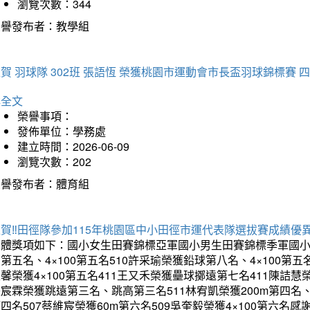
瀏覽次數：344
榮譽發布者：教學組
賀 羽球隊 302班 張語恆 榮獲桃園市運動會市長盃羽球錦標賽 
詳全文
榮譽事項：
發佈單位：學務處
建立時間：2026-06-09
瀏覽次數：202
榮譽發布者：體育組
賀‼️田徑隊參加115年桃園區中小田徑市運代表隊選拔賽成績優
團體獎項如下：國小女生田賽錦標亞軍國小男生田賽錦標季軍國小
第五名、4×100第五名510許采瑜榮獲鉛球第八名、4×100第五名
馨榮獲4×100第五名411王又禾榮獲壘球擲遠第七名411陳詰慧榮
宸霖榮獲跳遠第三名、跳高第三名511林宥凱榮獲200m第四名、4×
四名507蔡維宸榮獲60m第六名509吳奎毅榮獲4×100第