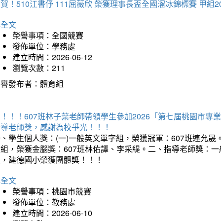
賀！510江書伃 111屈薇欣 榮獲理事長盃全國溜冰錦標賽 甲組2
詳全文
榮譽事項：全國競賽
發佈單位：學務處
建立時間：2026-06-12
瀏覽次數：211
榮譽發布者：體育組
賀！！！607班林子葉老師帶領學生參加2026「第七屆桃園市
指導老師獎，感謝為校爭光！！！
、學生個人獎：(一)一般英文單字組，榮獲冠軍：607班連允晟。
童組，榮獲金腦獎：607班林佑譯、李采緹。二、指導老師獎：
組，建德國小榮獲團體獎！！！
詳全文
榮譽事項：桃園市競賽
發佈單位：教務處
建立時間：2026-06-10