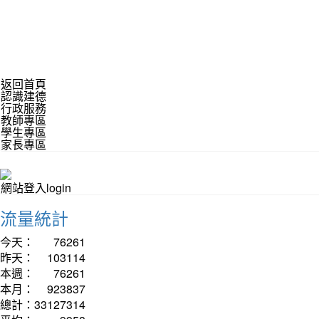
返回首頁
認識建德
行政服務
教師專區
學生專區
家長專區
網站登入login
流量統計
今天：
76261
昨天：
103114
本週：
76261
本月：
923837
總計：
33127314