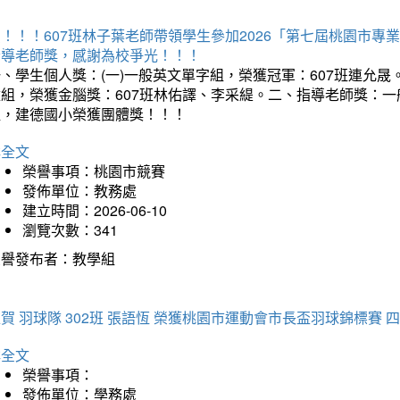
賀！！！607班林子葉老師帶領學生參加2026「第七屆桃園市
指導老師獎，感謝為校爭光！！！
、學生個人獎：(一)一般英文單字組，榮獲冠軍：607班連允晟。
童組，榮獲金腦獎：607班林佑譯、李采緹。二、指導老師獎：
組，建德國小榮獲團體獎！！！
詳全文
榮譽事項：桃園市競賽
發佈單位：教務處
建立時間：2026-06-10
瀏覽次數：341
榮譽發布者：教學組
賀 羽球隊 302班 張語恆 榮獲桃園市運動會市長盃羽球錦標賽 
詳全文
榮譽事項：
發佈單位：學務處