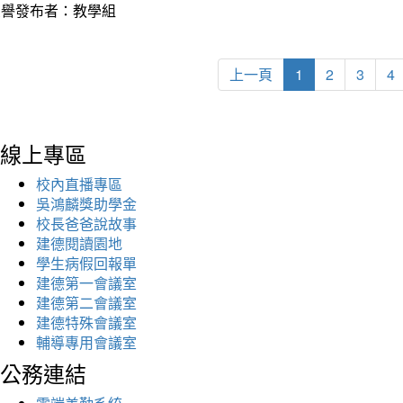
榮譽發布者：教學組
上一頁
1
2
3
4
線上專區
校內直播專區
吳鴻麟獎助學金
校長爸爸說故事
建德閱讀園地
學生病假回報單
建德第一會議室
建德第二會議室
建德特殊會議室
輔導專用會議室
公務連結