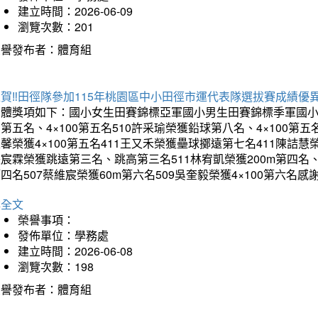
建立時間：2026-06-09
瀏覽次數：201
榮譽發布者：體育組
賀‼️田徑隊參加115年桃園區中小田徑市運代表隊選拔賽成績優
團體獎項如下：國小女生田賽錦標亞軍國小男生田賽錦標季軍國小
第五名、4×100第五名510許采瑜榮獲鉛球第八名、4×100第五名
馨榮獲4×100第五名411王又禾榮獲壘球擲遠第七名411陳詰慧榮
宸霖榮獲跳遠第三名、跳高第三名511林宥凱榮獲200m第四名、4×
四名507蔡維宸榮獲60m第六名509吳奎毅榮獲4×100第
詳全文
榮譽事項：
發佈單位：學務處
建立時間：2026-06-08
瀏覽次數：198
榮譽發布者：體育組