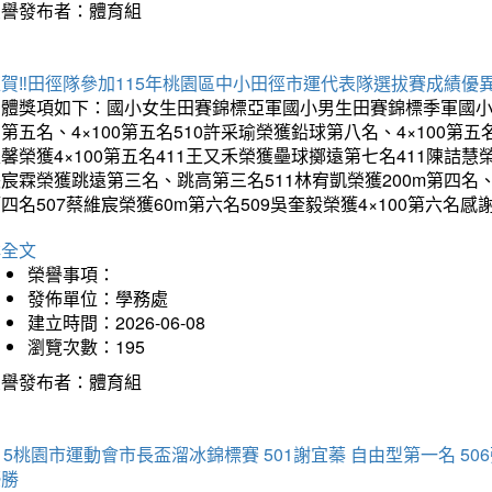
榮譽發布者：體育組
賀‼️田徑隊參加115年桃園區中小田徑市運代表隊選拔賽成績優
團體獎項如下：國小女生田賽錦標亞軍國小男生田賽錦標季軍國小
第五名、4×100第五名510許采瑜榮獲鉛球第八名、4×100第五名
馨榮獲4×100第五名411王又禾榮獲壘球擲遠第七名411陳詰慧榮
宸霖榮獲跳遠第三名、跳高第三名511林宥凱榮獲200m第四名、4×
四名507蔡維宸榮獲60m第六名509吳奎毅榮獲4×100第
詳全文
榮譽事項：
發佈單位：學務處
建立時間：2026-06-08
瀏覽次數：195
榮譽發布者：體育組
15桃園市運動會市長盃溜冰錦標賽 501謝宜蓁 自由型第一名 50
優勝