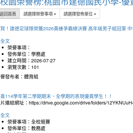
校園榮譽榜:桃園市建德國民小學-優
返回首頁
請選擇榮譽事項
請選擇發佈單位
賀！建德足球隊榮獲2026黃蜂爭霸總決賽 高年級男子組冠軍 
詳全文
榮譽事項：
發佈單位：學務處
建立時間：2026-07-27
瀏覽次數：101
榮譽發布者：體育組
恭喜114學年第二學期期末、全學期的表現優異學生！！
片連結網址：https://drive.google.com/drive/folders/12YKNU
詳全文
榮譽事項：全校競賽
發佈單位：教務處