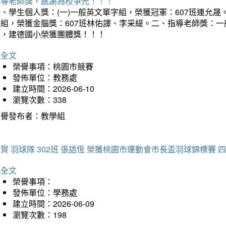
指導老師獎，感謝為校爭光！！！
、學生個人獎：(一)一般英文單字組，榮獲冠軍：607班連允晟。
童組，榮獲金腦獎：607班林佑譯、李采緹。二、指導老師獎：
組，建德國小榮獲團體獎！！！
詳全文
榮譽事項：桃園市競賽
發佈單位：教務處
建立時間：2026-06-10
瀏覽次數：338
榮譽發布者：教學組
賀 羽球隊 302班 張語恆 榮獲桃園市運動會市長盃羽球錦標賽 
詳全文
榮譽事項：
發佈單位：學務處
建立時間：2026-06-09
瀏覽次數：198