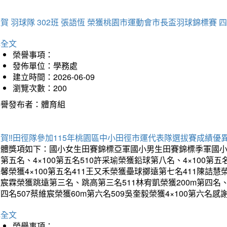
賀 羽球隊 302班 張語恆 榮獲桃園市運動會市長盃羽球錦標賽 
詳全文
榮譽事項：
發佈單位：學務處
建立時間：2026-06-09
瀏覽次數：200
榮譽發布者：體育組
賀‼️田徑隊參加115年桃園區中小田徑市運代表隊選拔賽成績優
團體獎項如下：國小女生田賽錦標亞軍國小男生田賽錦標季軍國小
第五名、4×100第五名510許采瑜榮獲鉛球第八名、4×100第五名
馨榮獲4×100第五名411王又禾榮獲壘球擲遠第七名411陳詰慧榮
宸霖榮獲跳遠第三名、跳高第三名511林宥凱榮獲200m第四名、4×
四名507蔡維宸榮獲60m第六名509吳奎毅榮獲4×100第
詳全文
榮譽事項：