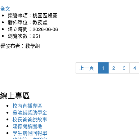
詳全文
榮譽事項：桃園區競賽
發佈單位：教務處
建立時間：2026-06-06
瀏覽次數：251
榮譽發布者：教學組
上一頁
1
2
3
4
線上專區
校內直播專區
吳鴻麟獎助學金
校長爸爸說故事
建德閱讀園地
學生病假回報單