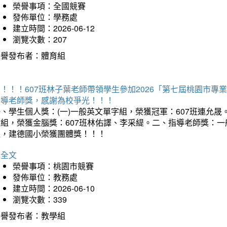
榮譽事項：全國競賽
發佈單位：學務處
建立時間：2026-06-12
瀏覽次數：207
榮譽發布者：體育組
賀！！！607班林子葉老師帶領學生參加2026「第七屆桃園市
指導老師獎，感謝為校爭光！！！
、學生個人獎：(一)一般英文單字組，榮獲冠軍：607班連允晟。
童組，榮獲金腦獎：607班林佑譯、李采緹。二、指導老師獎：
組，建德國小榮獲團體獎！！！
詳全文
榮譽事項：桃園市競賽
發佈單位：教務處
建立時間：2026-06-10
瀏覽次數：339
榮譽發布者：教學組