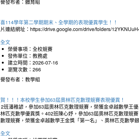
榮譽發布者：體育組
恭喜114學年第二學期期末、全學期的表現優異學生！！
片連結網址：https://drive.google.com/drive/folders/12YKNU
詳全文
榮譽事項：全校競賽
發佈單位：教務處
建立時間：2026-07-16
瀏覽次數：266
榮譽發布者：教學組
狂賀！！！本校學生參加63屆奧林匹克數理競賽表現優異！
12班潘稚諺，參加63屆奧林匹克數理競賽，榮獲金卓越數學王
林匹克數學優異獎。402班陳心妤，參加63屆奧林匹克數理競
克數理競賽，榮獲金卓越數學王金獎「第一名」、奧林匹克數學
詳全文