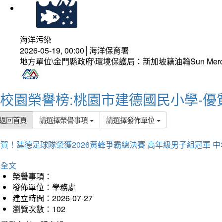
海洋污染
2026-05-19, 00:00│海洋保育署
地方單位\金門縣政府\環境保護局：新加坡籍油輪Sun Mer
校園榮譽榜:桃園市建德國民小學-優
返回首頁
請選擇榮譽事項
請選擇發佈單位
賀！建德足球隊榮獲2026黃蜂爭霸總決賽 高年級男子組冠軍 
詳全文
榮譽事項：
發佈單位：學務處
建立時間：2026-07-27
瀏覽次數：102