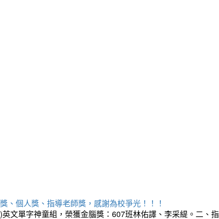
勝獎、個人獎、指導老師獎，感謝為校爭光！！！
三)英文單字神童組，榮獲金腦獎：607班林佑譯、李采緹。二、指