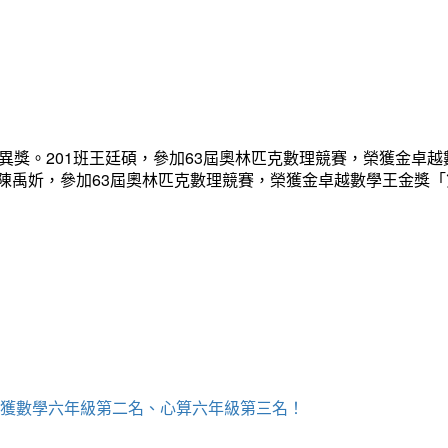
異獎。201班王廷碩，參加63屆奧林匹克數理競賽，榮獲金卓越
班陳禹妡，參加63屆奧林匹克數理競賽，榮獲金卓越數學王金獎
，榮獲數學六年級第二名、心算六年級第三名！