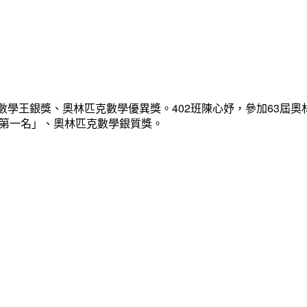
數學王銀獎、奧林匹克數學優異獎。402班陳心妤，參加63屆奧
「第一名」、奧林匹克數學銀質獎。