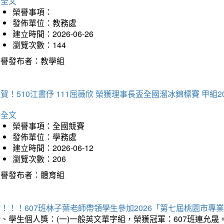
詳全文
榮譽事項：
發佈單位：教務處
建立時間：2026-06-26
瀏覽次數：144
榮譽發布者：教學組
賀！510江書伃 111屈薇欣 榮獲理事長盃全國溜冰錦標賽 甲組2
詳全文
榮譽事項：全國競賽
發佈單位：學務處
建立時間：2026-06-12
瀏覽次數：206
榮譽發布者：體育組
賀！！！607班林子葉老師帶領學生參加2026「第七屆桃園市
、學生個人獎：(一)一般英文單字組，榮獲冠軍：607班連允晟