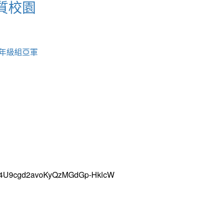
質校園
中年級組亞軍
uH4U9cgd2avoKyQzMGdGp-HklcW