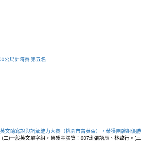
00公尺計時賽 第五名
專業英文聽寫說與詞彙能力大賽（桃園市菁英盃），榮獲團體組優
。(二)一般英文單字組，榮獲金腦獎：607班張語辰、林致行。(