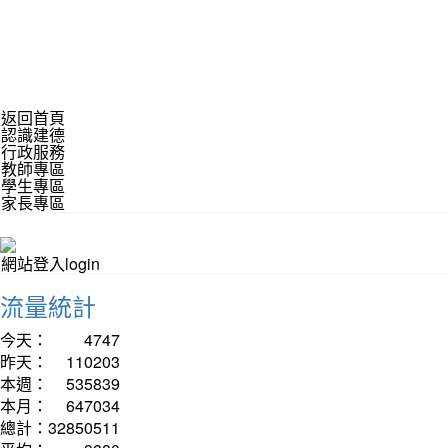
返回首頁
認識建德
行政服務
教師專區
學生專區
家長專區
網站登入login
流量統計
今天：
4747
昨天：
110203
本週：
535839
本月：
647034
總計：
32850511