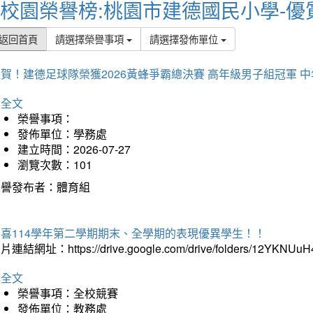
校園榮譽榜:桃園市建德國民小學-優
返回首頁
請選擇榮譽事項
請選擇發佈單位
賀！建德足球隊榮獲2026黃蜂爭霸總決賽 高年級男子組冠軍 
詳全文
榮譽事項：
發佈單位：學務處
建立時間：2026-07-27
瀏覽次數：101
榮譽發布者：體育組
恭喜114學年第二學期期末、全學期的表現優異學生！！
片連結網址：https://drive.google.com/drive/folders/12YKNU
詳全文
榮譽事項：全校競賽
發佈單位：教務處