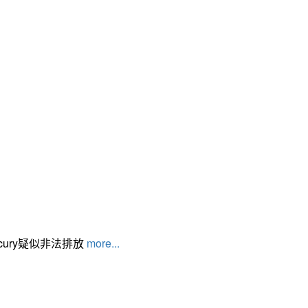
cury疑似非法排放
more...