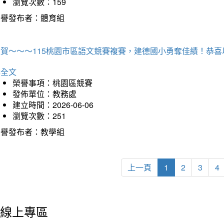
瀏覽次數：159
榮譽發布者：體育組
狂賀～～～115桃園市區語文競賽複賽，建德國小勇奪佳績！恭
詳全文
榮譽事項：桃園區競賽
發佈單位：教務處
建立時間：2026-06-06
瀏覽次數：251
榮譽發布者：教學組
上一頁
1
2
3
4
線上專區