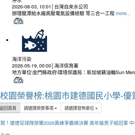
2026-08-03, 10:01│台灣自來水公司
辦理龍潭給水廠高壓電氣設備檢驗 等三合一工程
more...
海洋污染
2026-05-19, 00:00│海洋保育署
地方單位\金門縣政府\環境保護局：新加坡籍油輪Sun Mer
校園榮譽榜:桃園市建德國民小學-優
返回首頁
請選擇榮譽事項
請選擇發佈單位
賀！建德足球隊榮獲2026黃蜂爭霸總決賽 高年級男子組冠軍 