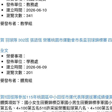
發佈單位：教務處
建立時間：2026-06-10
瀏覽次數：341
榮譽發布者：教學組
賀 羽球隊 302班 張語恆 榮獲桃園市運動會市長盃羽球錦標賽 
詳全文
榮譽事項：
發佈單位：學務處
建立時間：2026-06-09
瀏覽次數：201
榮譽發布者：體育組
賀‼️田徑隊參加115年桃園區中小田徑市運代表隊選拔賽成績優
團體獎項如下：國小女生田賽錦標亞軍國小男生田賽錦標季軍國小
第五名、4×100第五名510許采瑜榮獲鉛球第八名、4×100第五名