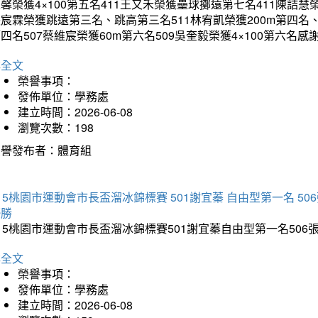
馨榮獲4×100第五名411王又禾榮獲壘球擲遠第七名411陳詰慧榮
宸霖榮獲跳遠第三名、跳高第三名511林宥凱榮獲200m第四名、4×
四名507蔡維宸榮獲60m第六名509吳奎毅榮獲4×100第
詳全文
榮譽事項：
發佈單位：學務處
建立時間：2026-06-08
瀏覽次數：198
榮譽發布者：體育組
15桃園市運動會市長盃溜冰錦標賽 501謝宜蓁 自由型第一名 50
優勝
15桃園市運動會市長盃溜冰錦標賽501謝宜蓁自由型第一名50
詳全文
榮譽事項：
發佈單位：學務處
建立時間：2026-06-08