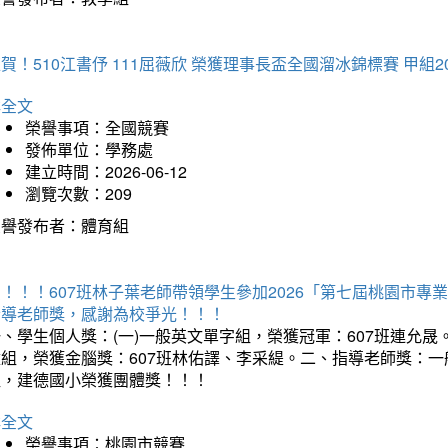
賀！510江書伃 111屈薇欣 榮獲理事長盃全國溜冰錦標賽 甲組2
詳全文
榮譽事項：全國競賽
發佈單位：學務處
建立時間：2026-06-12
瀏覽次數：209
榮譽發布者：體育組
賀！！！607班林子葉老師帶領學生參加2026「第七屆桃園市
指導老師獎，感謝為校爭光！！！
、學生個人獎：(一)一般英文單字組，榮獲冠軍：607班連允晟。
童組，榮獲金腦獎：607班林佑譯、李采緹。二、指導老師獎：
組，建德國小榮獲團體獎！！！
詳全文
榮譽事項：桃園市競賽