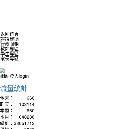
返回首頁
認識建德
行政服務
教師專區
學生專區
家長專區
網站登入login
流量統計
今天：
660
昨天：
103114
本週：
660
本月：
848236
總計：
33051713