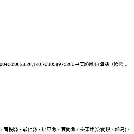
0:00+00:0028.20,120.703038975200中度颱風 白海豚（國際...
、南投縣、彰化縣、屏東縣、宜蘭縣、臺東縣(含蘭嶼、綠島)、