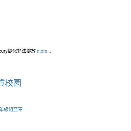
cury疑似非法排放
more...
質校園
中年級組亞軍