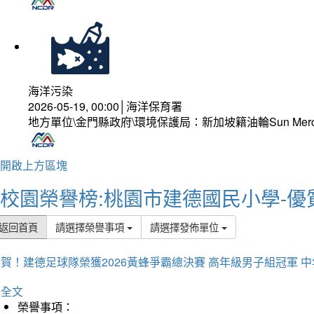
海洋污染
2026-05-19, 00:00│海洋保育署
地方單位\金門縣政府\環境保護局：新加坡籍油輪Sun Mer
開啟上方區塊
校園榮譽榜:桃園市建德國民小學-優
返回首頁
請選擇榮譽事項
請選擇發佈單位
賀！建德足球隊榮獲2026黃蜂爭霸總決賽 高年級男子組冠軍 
詳全文
榮譽事項：