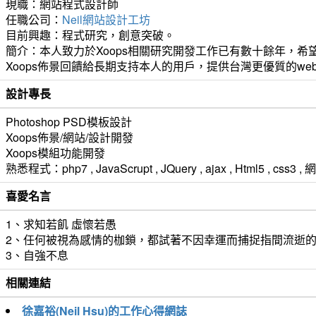
現職：網站程式設計師
任職公司：
Neil網站設計工坊
目前興趣：程式研究，創意突破。
簡介：本人致力於Xoops相關研究開發工作已有數十餘年，希望
Xoops佈景回饋給長期支持本人的用戶，提供台灣更優質的we
設計專長
Photoshop PSD模板設計
Xoops佈景/網站/設計開發
Xoops模組功能開發
熟悉程式：php7 , JavaScrupt , JQuery , ajax , Html5 ,
喜愛名言
1、求知若飢 虛懷若愚
2、任何被視為感情的枷鎖，都試著不因幸運而捕捉指間流逝
3、自強不息
相關連結
徐嘉裕(Neil Hsu)的工作心得網誌