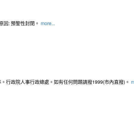
管制原因: 預警性封閉。
more...
準。行政院人事行政總處。如有任何問題請撥1999(市內直撥)。
m