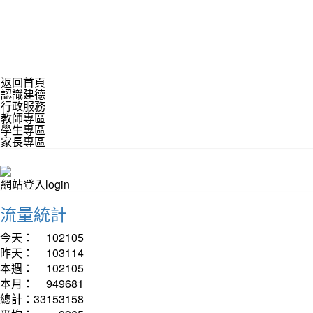
返回首頁
認識建德
行政服務
教師專區
學生專區
家長專區
網站登入login
流量統計
今天：
102105
昨天：
103114
本週：
102105
本月：
949681
總計：
33153158