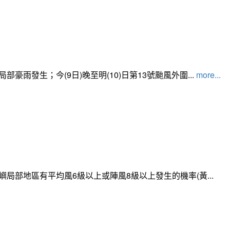
發生；今(9日)晚至明(10)日第13號颱風外圍...
more...
局部地區有平均風6級以上或陣風8級以上發生的機率(黃...