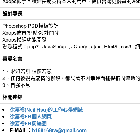
Xoops佈景回饋給長期支持本人的用戶，提供台灣更優質的we
設計專長
Photoshop PSD模板設計
Xoops佈景/網站/設計開發
Xoops模組功能開發
熟悉程式：php7 , JavaScrupt , JQuery , ajax , Html5 ,
喜愛名言
1、求知若飢 虛懷若愚
2、任何被視為感情的枷鎖，都試著不因幸運而捕捉指間流逝
3、自強不息
相關連結
徐嘉裕(Neil Hsu)的工作心得網誌
徐嘉裕FB個人網頁
徐嘉裕FB粉絲團
E-MAIL：
b168168tw@gmail.com