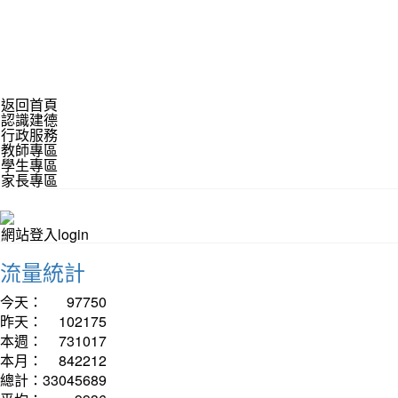
返回首頁
認識建德
行政服務
教師專區
學生專區
家長專區
網站登入login
流量統計
今天：
97750
昨天：
102175
本週：
731017
本月：
842212
總計：
33045689