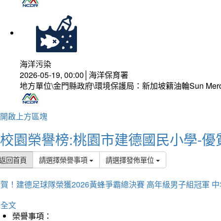
海洋污染
2026-05-19, 00:00│海洋保育署
地方單位\金門縣政府\環境保護局：新加坡籍油輪Sun Mer
開啟上方區塊
校園榮譽榜:桃園市建德國民小學-優
返回首頁
請選擇榮譽事項
請選擇發佈單位
賀！建德足球隊榮獲2026黃蜂爭霸總決賽 高年級男子組冠軍 
詳全文
榮譽事項：