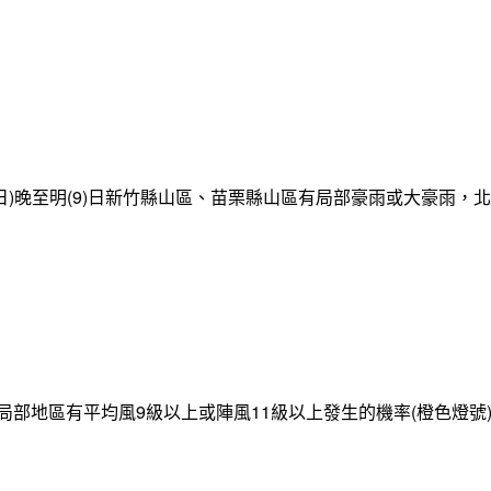
日)晚至明(9)日新竹縣山區、苗栗縣山區有局部豪雨或大豪雨，
局部地區有平均風9級以上或陣風11級以上發生的機率(橙色燈號)