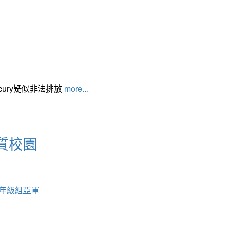
cury疑似非法排放
more...
質校園
中年級組亞軍