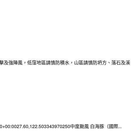
雷擊及強陣風，低窪地區請慎防積水，山區請慎防坍方、落石及溪
:00+00:0027.60,122.503343970250中度颱風 白海豚（國際...