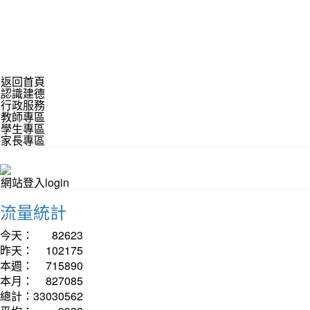
返回首頁
認識建德
行政服務
教師專區
學生專區
家長專區
網站登入login
流量統計
今天：
82623
昨天：
102175
本週：
715890
本月：
827085
總計：
33030562