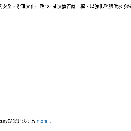
質安全，辦理文化七路181巷汰換管線工程，以強化整體供水系
cury疑似非法排放
more...