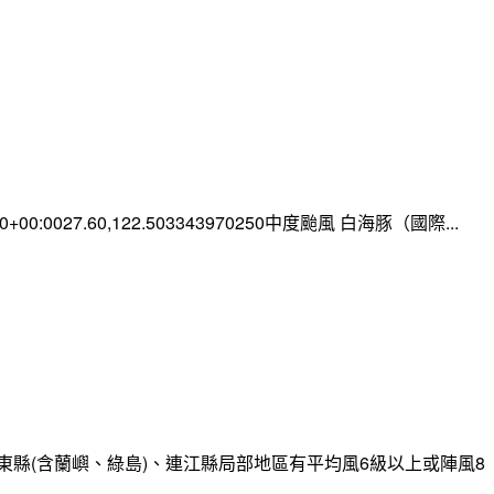
:00+00:0027.60,122.503343970250中度颱風 白海豚（國際...
縣(含蘭嶼、綠島)、連江縣局部地區有平均風6級以上或陣風8