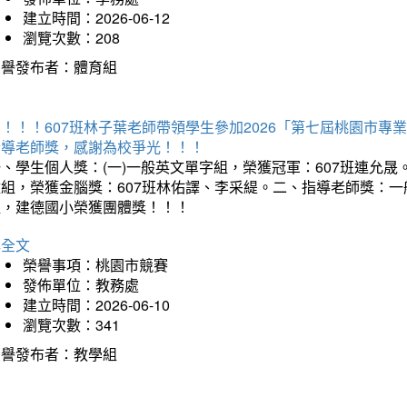
建立時間：2026-06-12
瀏覽次數：208
榮譽發布者：體育組
賀！！！607班林子葉老師帶領學生參加2026「第七屆桃園市
指導老師獎，感謝為校爭光！！！
、學生個人獎：(一)一般英文單字組，榮獲冠軍：607班連允晟。
童組，榮獲金腦獎：607班林佑譯、李采緹。二、指導老師獎：
組，建德國小榮獲團體獎！！！
詳全文
榮譽事項：桃園市競賽
發佈單位：教務處
建立時間：2026-06-10
瀏覽次數：341
榮譽發布者：教學組