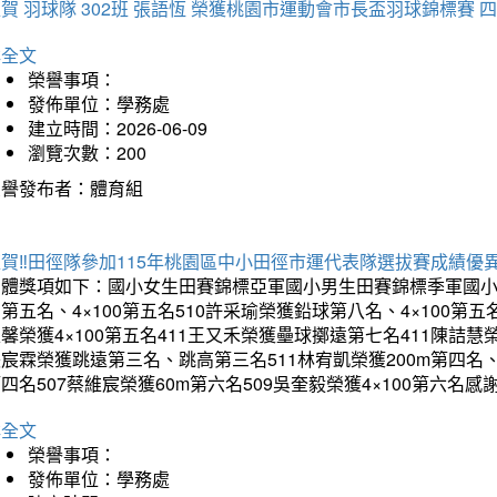
賀 羽球隊 302班 張語恆 榮獲桃園市運動會市長盃羽球錦標賽 
詳全文
榮譽事項：
發佈單位：學務處
建立時間：2026-06-09
瀏覽次數：200
榮譽發布者：體育組
賀‼️田徑隊參加115年桃園區中小田徑市運代表隊選拔賽成績優
團體獎項如下：國小女生田賽錦標亞軍國小男生田賽錦標季軍國小
第五名、4×100第五名510許采瑜榮獲鉛球第八名、4×100第五名
馨榮獲4×100第五名411王又禾榮獲壘球擲遠第七名411陳詰慧榮
宸霖榮獲跳遠第三名、跳高第三名511林宥凱榮獲200m第四名、4×
四名507蔡維宸榮獲60m第六名509吳奎毅榮獲4×100第
詳全文
榮譽事項：
發佈單位：學務處