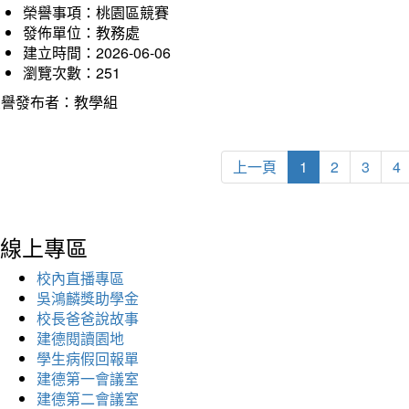
榮譽事項：桃園區競賽
發佈單位：教務處
建立時間：2026-06-06
瀏覽次數：251
榮譽發布者：教學組
上一頁
1
2
3
4
線上專區
校內直播專區
吳鴻麟獎助學金
校長爸爸說故事
建德閱讀園地
學生病假回報單
建德第一會議室
建德第二會議室