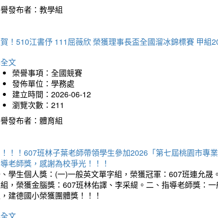
榮譽發布者：教學組
賀！510江書伃 111屈薇欣 榮獲理事長盃全國溜冰錦標賽 甲組2
詳全文
榮譽事項：全國競賽
發佈單位：學務處
建立時間：2026-06-12
瀏覽次數：211
榮譽發布者：體育組
賀！！！607班林子葉老師帶領學生參加2026「第七屆桃園市
指導老師獎，感謝為校爭光！！！
、學生個人獎：(一)一般英文單字組，榮獲冠軍：607班連允晟。
童組，榮獲金腦獎：607班林佑譯、李采緹。二、指導老師獎：
組，建德國小榮獲團體獎！！！
詳全文