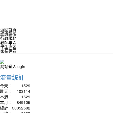
返回首頁
認識建德
行政服務
教師專區
學生專區
家長專區
網站登入login
流量統計
今天：
1529
昨天：
103114
本週：
1529
本月：
849105
總計：
33052582