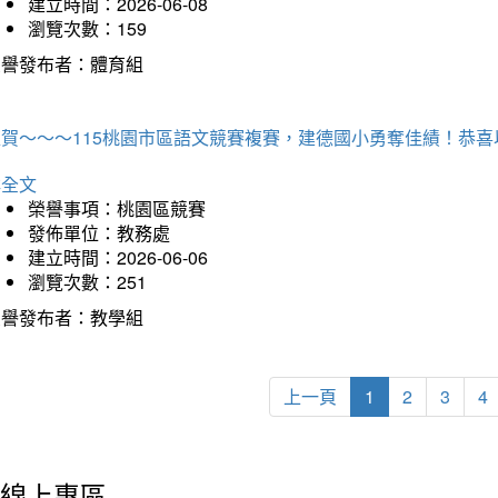
建立時間：2026-06-08
瀏覽次數：159
榮譽發布者：體育組
狂賀～～～115桃園市區語文競賽複賽，建德國小勇奪佳績！恭
詳全文
榮譽事項：桃園區競賽
發佈單位：教務處
建立時間：2026-06-06
瀏覽次數：251
榮譽發布者：教學組
上一頁
1
2
3
4
線上專區