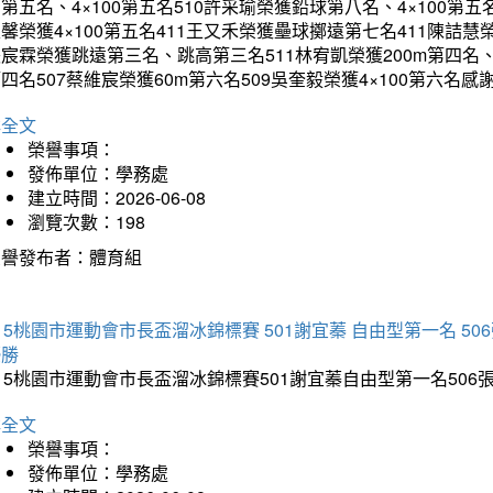
第五名、4×100第五名510許采瑜榮獲鉛球第八名、4×100第五名
馨榮獲4×100第五名411王又禾榮獲壘球擲遠第七名411陳詰慧榮
宸霖榮獲跳遠第三名、跳高第三名511林宥凱榮獲200m第四名、4×
四名507蔡維宸榮獲60m第六名509吳奎毅榮獲4×100第
詳全文
榮譽事項：
發佈單位：學務處
建立時間：2026-06-08
瀏覽次數：198
榮譽發布者：體育組
15桃園市運動會市長盃溜冰錦標賽 501謝宜蓁 自由型第一名 50
優勝
15桃園市運動會市長盃溜冰錦標賽501謝宜蓁自由型第一名50
詳全文
榮譽事項：
發佈單位：學務處