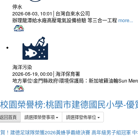
停水
2026-08-03, 10:01│台灣自來水公司
辦理龍潭給水廠高壓電氣設備檢驗 等三合一工程
more...
海洋污染
2026-05-19, 00:00│海洋保育署
地方單位\金門縣政府\環境保護局：新加坡籍油輪Sun Mer
校園榮譽榜:桃園市建德國民小學-優
返回首頁
請選擇榮譽事項
請選擇發佈單位
賀！建德足球隊榮獲2026黃蜂爭霸總決賽 高年級男子組冠軍 