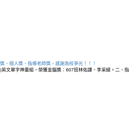
勝獎、個人獎、指導老師獎，感謝為校爭光！！！
三)英文單字神童組，榮獲金腦獎：607班林佑譯、李采緹。二、指