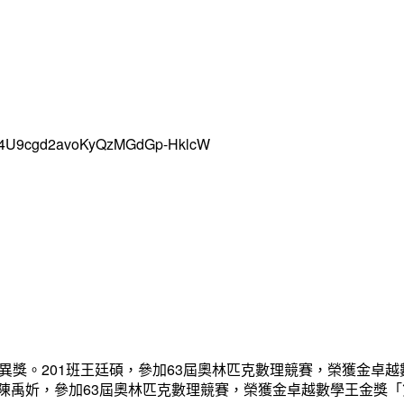
uH4U9cgd2avoKyQzMGdGp-HklcW
異獎。201班王廷碩，參加63屆奧林匹克數理競賽，榮獲金卓越
班陳禹妡，參加63屆奧林匹克數理競賽，榮獲金卓越數學王金獎