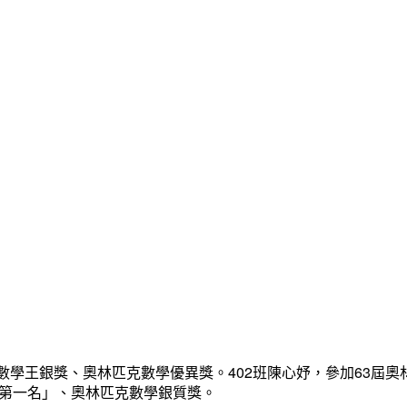
數學王銀獎、奧林匹克數學優異獎。402班陳心妤，參加63屆奧
「第一名」、奧林匹克數學銀質獎。