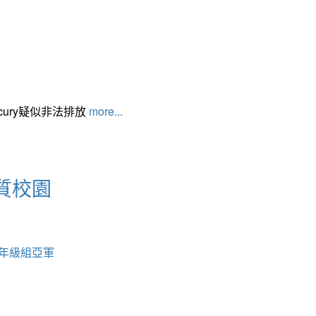
cury疑似非法排放
more...
質校園
中年級組亞軍