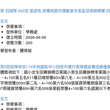
賀 羽球隊 302班 張語恆 榮獲桃園市運動會市長盃羽球錦標賽 
詳全文
榮譽事項：
發佈單位：學務處
建立時間：2026-06-09
瀏覽次數：200
榮譽發布者：體育組
賀‼️田徑隊參加115年桃園區中小田徑市運代表隊選拔賽成績優
團體獎項如下：國小女生田賽錦標亞軍國小男生田賽錦標季軍國小男
、4×100第五名511羅苡晴榮獲60m第八名、4×100第五名5
宇樂榮獲200m第二名、4×100第六名509張宸霖榮獲跳遠第三名
07蔡維宸榮獲60m第六名509吳奎毅榮獲4×100第六名感謝
詳全文
榮譽事項：
發佈單位：學務處