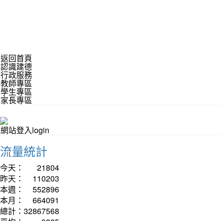
返回首頁
認識建德
行政服務
教師專區
學生專區
家長專區
網站登入login
流量統計
今天：
21804
昨天：
110203
本週：
552896
本月：
664091
總計：
32867568