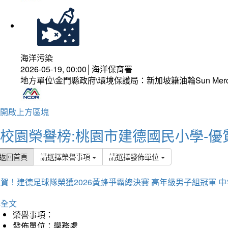
海洋污染
2026-05-19, 00:00│海洋保育署
地方單位\金門縣政府\環境保護局：新加坡籍油輪Sun Mer
開啟上方區塊
校園榮譽榜:桃園市建德國民小學-優
返回首頁
請選擇榮譽事項
請選擇發佈單位
賀！建德足球隊榮獲2026黃蜂爭霸總決賽 高年級男子組冠軍 
詳全文
榮譽事項：
發佈單位：學務處