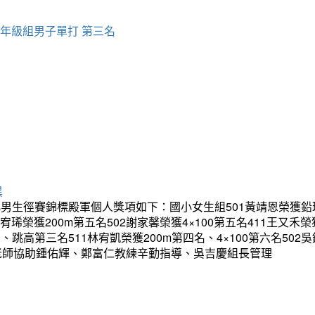
四年級組男子單打 第三名
異
生徑賽錦標殿軍個人獎項如下：國小女生組501黃靖恩榮獲鉛球第
02王宥琋榮獲200m第五名502謝家馨榮獲4×100第五名411王
、跳高第三名511林宥凱榮獲200m第四名、4×100第六名502
以下老師協助鍾佑輝、鄭富仁教練辛勤指導、吳吉慶組長管理