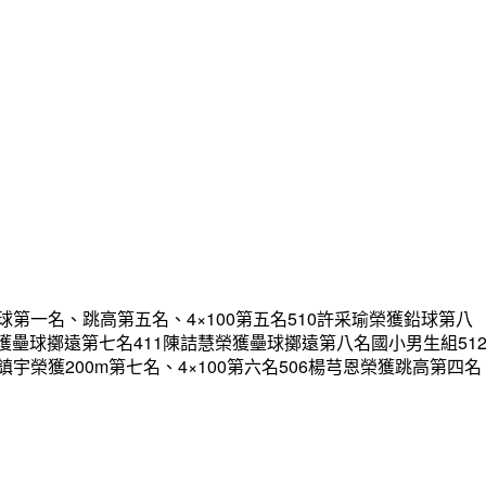
一名、跳高第五名、4×100第五名510許采瑜榮獲鉛球第八
又禾榮獲壘球擲遠第七名411陳詰慧榮獲壘球擲遠第八名國小男生組51
吳鎮宇榮獲200m第七名、4×100第六名506楊芎恩榮獲跳高第四名