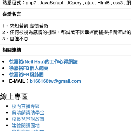
熟悉程式：php7 , JavaScrupt , JQuery , ajax , Html5 ,
喜愛名言
1、求知若飢 虛懷若愚
2、任何被視為感情的枷鎖，都試著不因幸運而捕捉指間流逝
3、自強不息
相關連結
徐嘉裕(Neil Hsu)的工作心得網誌
徐嘉裕FB個人網頁
徐嘉裕FB粉絲團
E-MAIL：
b168168tw@gmail.com
線上專區
校內直播專區
吳鴻麟獎助學金
校長爸爸說故事
建德閱讀園地