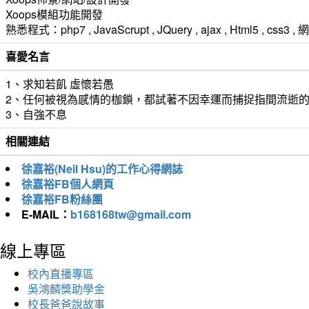
Xoops模組功能開發
熟悉程式：php7 , JavaScrupt , JQuery , ajax , Html5 ,
喜愛名言
1、求知若飢 虛懷若愚
2、任何被視為感情的枷鎖，都試著不因幸運而捕捉指間流逝
3、自強不息
相關連結
徐嘉裕(Neil Hsu)的工作心得網誌
徐嘉裕FB個人網頁
徐嘉裕FB粉絲團
E-MAIL：
b168168tw@gmail.com
線上專區
校內直播專區
吳鴻麟獎助學金
校長爸爸說故事