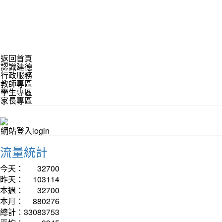
返回首頁
認識建德
行政服務
教師專區
學生專區
家長專區
網站登入login
流量統計
今天：
32700
昨天：
103114
本週：
32700
本月：
880276
總計：
33083753