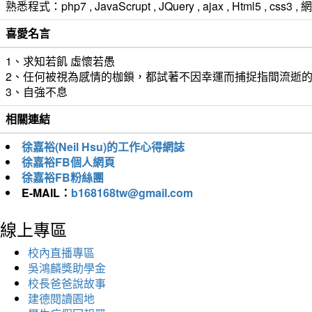
熟悉程式：php7 , JavaScrupt , JQuery , ajax , Html5 ,
喜愛名言
1、求知若飢 虛懷若愚
2、任何被視為感情的枷鎖，都試著不因幸運而捕捉指間流逝
3、自強不息
相關連結
徐嘉裕(Neil Hsu)的工作心得網誌
徐嘉裕FB個人網頁
徐嘉裕FB粉絲團
E-MAIL：
b168168tw@gmail.com
線上專區
校內直播專區
吳鴻麟獎助學金
校長爸爸說故事
建德閱讀園地